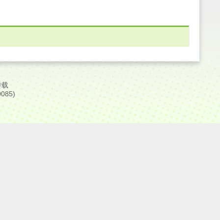
转载
85)