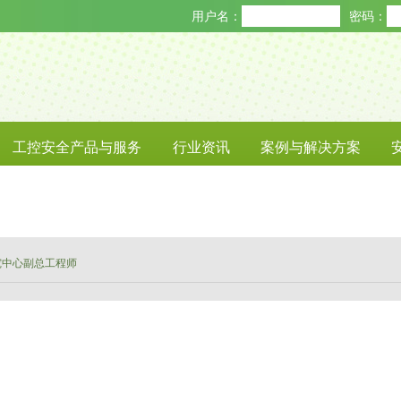
用户名：
密码：
工控安全产品与服务
行业资讯
案例与解决方案
究中心副总工程师