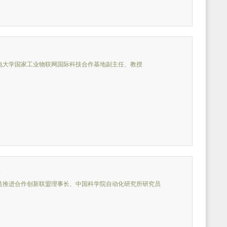
电大学国家工业物联网国际科技合作基地副主任、教授
造推进合作创新联盟理事长、中国科学院自动化研究所研究员