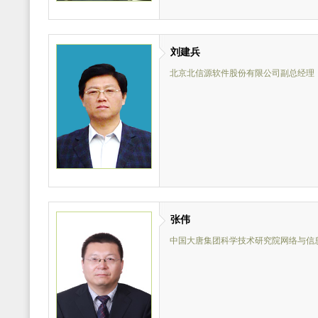
刘建兵
北京北信源软件股份有限公司副总经理
张伟
中国大唐集团科学技术研究院网络与信