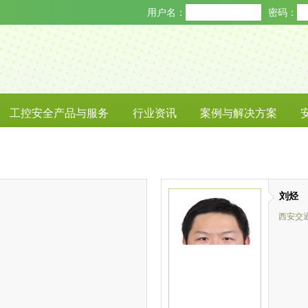
用户名：
密码：
工控安全产品与服务
行业资讯
案例与解决方案
刘烃
西安交