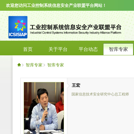
欢迎您访问工业控制系统信息安全产业联盟平台网站！
首页
关于平台
平台动态
智库专家
智库专家
智库专家
王宏
国家信息技术安全研究中心总工程师