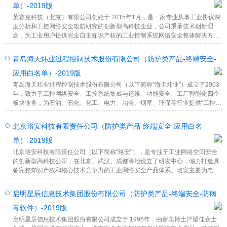
单）-2019版
英赛克科技（北京）有限公司创始于 2015年1月，是一家专业从事工业协议深
度分析和工控网络安全攻防研究的创新型高科技企业，公司秉承技术创新理
念，为工业用户提供完全自主知识产权的工业控制系统网络安全整体解决方
案。
青岛海天炜业过程控制技术股份有限公司（防护类产品-终端安全-
应用白名单）-2019版
青岛海天炜业过程控制技术股份有限公司（以下简称“海天炜业”）成立于2003
年，致力于工控网络安全、工控系统集成与运维、功能安全、工厂智能化四个
板块业务，为石油、石化、化工、电力、冶金、烟草、环保等行业提供“工控系
统安全整体解决方案”。
北京珞安科技有限责任公司（防护类产品-终端安全-应用白名
单）-2019版
北京珞安科技有限责任公司（以下简称“珞安”），是专注于工业网络空间安全
的创新型高科技公司，在北京、武汉、成都等地设立了研发中心，倾力打造具
备完整知识产权和核心技术竞争力的工业网络安全产品体系。珞安主要为电
力、石油石化、冶金、化工、轨道交通、智能制造、烟草、军工、市政等行业
用户提供融合业务特点的行业解决方案和专用的安全产品。
启明星辰信息技术集团股份有限公司（防护类产品-终端安全-防病
毒软件）-2019版
启明星辰信息技术集团股份有限公司成立于 1996年，由留美博士严望佳女士