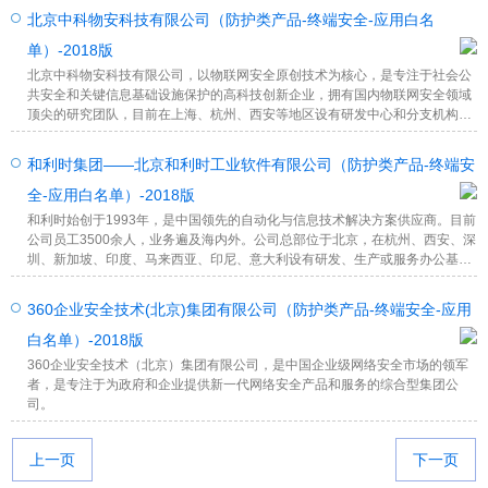
北京中科物安科技有限公司（防护类产品-终端安全-应用白名
单）-2018版
北京中科物安科技有限公司，以物联网安全原创技术为核心，是专注于社会公
共安全和关键信息基础设施保护的高科技创新企业，拥有国内物联网安全领域
顶尖的研究团队，目前在上海、杭州、西安等地区设有研发中心和分支机构，
拥有覆盖全国的营销体系与技术支持中心。公司以安全监测预警、安全技术保
障、安全管理运营、安全应急响应、安全研究为核心技术能力，面向物联
和利时集团——北京和利时工业软件有限公司（防护类产品-终端安
网“云、管、端”构架的不同层面，为社会公共安全、能源、交通、智能制造等
多个行业用户和政府主管部门、科研院所，提供检查、监测、防护、运营以及
全-应用白名单）-2018版
培训等全生命周期自主、可控的网络安全产品和服务，现已在电力、石油化
和利时始创于1993年，是中国领先的自动化与信息技术解决方案供应商。目前
工、轨道交通、煤炭、电子、公安等行业广泛应用。
公司员工3500余人，业务遍及海内外。公司总部位于北京，在杭州、西安、深
圳、新加坡、印度、马来西亚、印尼、意大利设有研发、生产或服务办公基
地。公司的业务集中在工业自动化、轨道交通自动化和医疗自动化三个领域。
360企业安全技术(北京)集团有限公司（防护类产品-终端安全-应用
白名单）-2018版
360企业安全技术（北京）集团有限公司，是中国企业级网络安全市场的领军
者，是专注于为政府和企业提供新一代网络安全产品和服务的综合型集团公
司。
上一页
下一页