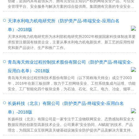
创建，是国内具有超强实力、拥有完全自主知识产权的网络安全产品、可信安
全管理平台、安全服务与解决方案的综合提供商。集团拥有完善的专业安全产
品线，横跨防火墙 /VPN、统一威胁管理、入侵检测 /入侵防御、安全管理平
台、终端管理、数据安全和信息加密等技术领域，整体安全解决方案及安全专
天津水利电力机电研究所（防护类产品-终端安全-应用白名
业服务可帮助客户建立起完善的安全保障体系。
单）-2018版
天津水利电力机电研究所为水利部机电研究所2002年根据国家科技体制改革要
求投资注册国有独资企业，主要从事水利电力机电新技术、新工艺的应用性研
究和新产品设计、生产和推广工作。
青岛海天炜业过程控制技术股份有限公司（防护类产品-终端安全-
应用白名单）-2018版
青岛海天炜业过程控制技术股份有限公司（以下简称海天炜业）成立于2003
年，2016年在新三板挂牌，致力于工控网络安全、工控系统集成与运维、功能
安全、工厂智能化四个板块业务，为石油、石化、化工、电力、冶金、烟草、
环保等行业提供“工控系统安全整体解决方案”。
长扬科技（北京）有限公司（防护类产品-终端安全-应用白名
单）-2018版
长扬科技（北京）有限公司是一家专注于工业物联网安全、态势感知和安全大
数据应用的创新型高新技术企业。公司秉承“安全协同、AI赋能”的技术、产品
理念，为我国工业互联网及关键基础设施安全防护提供产品及解决方案支持。