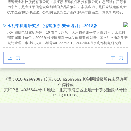
博智安全科技股份有限公司（原江苏博智软件科技有限公司）总部设在江苏省
南京市，是专注于信息安全领域的产品和解决方案供应商，是国家认定的高新
技术企业和软件企业。公司的信息安全产品和解决方案涵盖计算机和网络安
全、工控安全、大数据安全、云计算安全和电子取证等诸多领域。公司秉承“智
行千里”的企业文化，服务于军工、政府、金融、能源等行业，获得了用户的肯
水利部机电研究所（运营服务-安全培训）-2018版
定。公司 2018年营业收入 10600多万元，净利润 2700多万元。目前公司拥
水利部机电研究所筹建于1979年，座落于天津市蓟州兴华大街19号，原水利
有“工控盾”系列、“取证通”系列、“安全御”系列、“近卫军”系列和“维思得”系列等
部直属事业单位，2002年根据国家科技体制改革要求划归中国水利水电科学研
多个产品线，公司已通过国军标质量管理体系、 CMMI5和信息系统集成及服
究院管理，事业法人证书编号40133793-1。2002年4月水利部机电研究所投
务三级等标准化认证，并严格按照认证要求对公司的管理体系、产品生产和技
资注册国有独资企业“天津水利电力机电研究所”。水利部机电研究所工控网络
术服务的各环节进行严格控制，充分保证产品和服务品质，帮助客户从信息安
安全测评中心是专门从事水利工控网络安全研究、检测、评估、治理及培训等
全体系建设投资中获取最大的收益。凭借深厚的技术积累、持续的技术创新、
上一页
下一页
服务工作的专业测评机构，座落于北京市复兴路甲1号中国水利水电科学研究
先进的服务理念和专业的服务团队，博智立志成为国内一流的信息安全研发基
院内。测评中心拥有先进的水利工控网络安全实验室，可以构造多种测评环
地、产品供应商和技术支持与服务中心，成为中国信息安全领域的领军企业。
境，实现对工控软硬件产品、网络设备和安全进行测评。并且具有信息安全风
险评估二级资质,可为水利行业提供工控网络安全和信息安全服务工作。
电话：010-62669087 传真: 010-62669562 控制网版权所有未经许可
不得转载
京ICP备14036844号-1
地址：北京市海淀区上地十街辉煌国际5号楼
1416(100085)