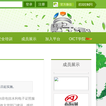
登录
注册
官方微信
安全培训
成员展示
加入平台
OICT学院
成员展示
1日起实施。
主要内容包括水利电子证照服
政主管部门建设、维护