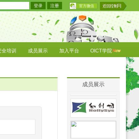
登录
注册
官方微信
安全培训
成员展示
加入平台
OICT学院
成员展示