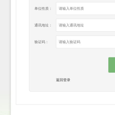
单位性质：
通讯地址：
验证码：
返回登录